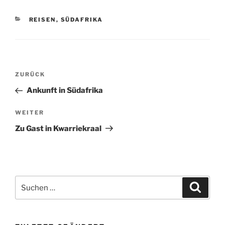
KATEGORIEN
REISEN
,
SÜDAFRIKA
Beitragsnavigation
Vorheriger
ZURÜCK
Beitrag
Ankunft in Südafrika
Nächster
WEITER
Beitrag
Zu Gast in Kwarriekraal
Suchen
Suche
nach: