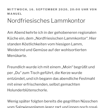
VERÖFFENTLICHT
MITTWOCH, 16. SEPTEMBER 2020, 20:00 UHR
VON
AM
MANUEL
Nordfriesisches Lammkontor
Am Abend kehrte ich in der gehobeneren regionalen
Küche ein, dem „Nordfriesischen Lammkontor“. Hier
standen Köstlichkeiten vom hiesigen Lamm,
Weiderind und Gemüse auf der wohlsortierten
Menükarte.
Freundlich wurde ich mit einem „Moin“ begrüßt und
per „Du“ zum Tisch geführt, die Kerze wurde
entzündet, und ich begann das abendliche Festmahl
mit einer erfrischenden, selbst gemachten
Holunderblütenschorle.
Wenig später folgten bereits die gegrillten Nüsschen
vom Salzwiesenlamm (ganz zart und innen noch rosa),