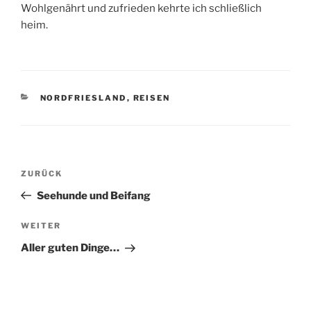
Wohlgenährt und zufrieden kehrte ich schließlich
heim.
KATEGORIEN
NORDFRIESLAND
,
REISEN
Beitragsnavigation
Vorheriger
ZURÜCK
Beitrag
Seehunde und Beifang
Nächster
WEITER
Beitrag
Aller guten Dinge…