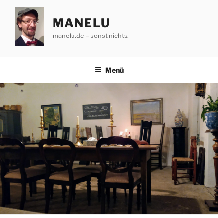
Zum
Inhalt
MANELU
springen
manelu.de – sonst nichts.
Menü