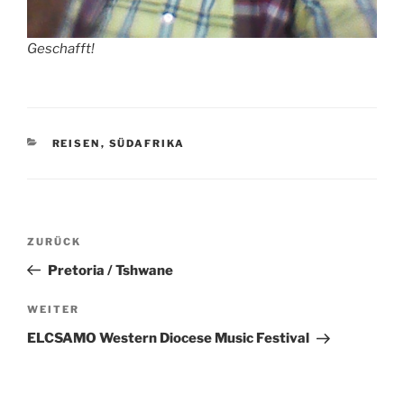
Geschafft!
KATEGORIEN
REISEN
,
SÜDAFRIKA
Beitragsnavigation
Vorheriger
ZURÜCK
Beitrag
Pretoria / Tshwane
Nächster
WEITER
Beitrag
ELCSAMO Western Diocese Music Festival