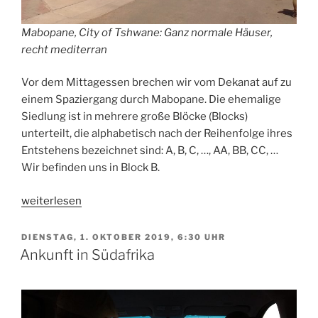
Mabopane, City of Tshwane: Ganz normale Häuser,
recht mediterran
Vor dem Mittagessen brechen wir vom Dekanat auf zu
einem Spaziergang durch Mabopane. Die ehemalige
Siedlung ist in mehrere große Blöcke (Blocks)
unterteilt, die alphabetisch nach der Reihenfolge ihres
Entstehens bezeichnet sind: A, B, C, …, AA, BB, CC, …
Wir befinden uns in Block B.
„Rundgang
weiterlesen
durch
den
VERÖFFENTLICHT
DIENSTAG, 1. OKTOBER 2019, 6:30 UHR
AM
Kirchenkreis
Ankunft in Südafrika
Moretele“