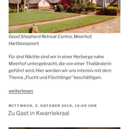
Good Shepherd Retreat Centre, Meerhof,
Hartbeespoort
Für drei Nächte sind wir in einer Herberge nahe
Meerhof untergebracht, die von einer Thailänderin
geführt wird. Hier werden wir uns intensiv mit dem
Thema „Flucht und Flüchtlinge“ beschäftigen.
„One
weiterlesen
Night
in
VERÖFFENTLICHT
MITTWOCH, 2. OKTOBER 2019, 16:00 UHR
AM
Bangkok“
Zu Gast in Kwarriekraal