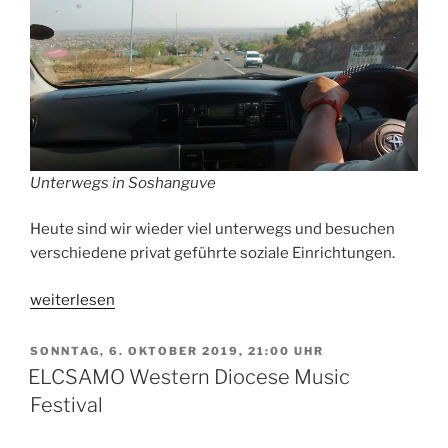
Unterwegs in Soshanguve
Heute sind wir wieder viel unterwegs und besuchen
verschiedene privat geführte soziale Einrichtungen.
„Über
weiterlesen
das
Sozialsystem“
VERÖFFENTLICHT
SONNTAG, 6. OKTOBER 2019, 21:00 UHR
AM
ELCSAMO Western Diocese Music
Festival