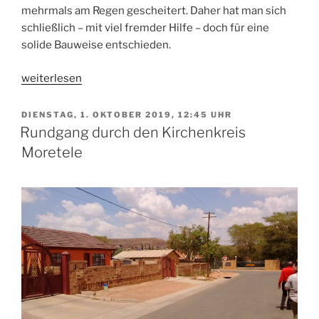
mehrmals am Regen gescheitert. Daher hat man sich
schließlich – mit viel fremder Hilfe – doch für eine
solide Bauweise entschieden.
„Zu
weiterlesen
Gast
in
VERÖFFENTLICHT
DIENSTAG, 1. OKTOBER 2019, 12:45 UHR
AM
Kwarriekraal“
Rundgang durch den Kirchenkreis
Moretele