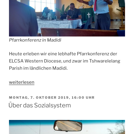
Pfarrkonferenz in Madidi
Heute erleben wir eine lebhafte Pfarrkonferenz der
ELCSA Western Diocese, und zwar im Tshwarelelang
Parish im ländlichen Madidi.
„Raus
weiterlesen
aufs
Land“
VERÖFFENTLICHT
MONTAG, 7. OKTOBER 2019, 16:00 UHR
AM
Über das Sozialsystem