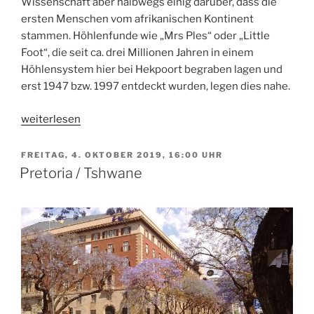
Wissenschaft aber halbwegs einig darüber, dass die
ersten Menschen vom afrikanischen Kontinent
stammen. Höhlenfunde wie „Mrs Ples“ oder „Little
Foot“, die seit ca. drei Millionen Jahren in einem
Höhlensystem hier bei Hekpoort begraben lagen und
erst 1947 bzw. 1997 entdeckt wurden, legen dies nahe.
„Die
weiterlesen
Wiege
der
VERÖFFENTLICHT
FREITAG, 4. OKTOBER 2019, 16:00 UHR
AM
Menschheit“
Pretoria / Tshwane