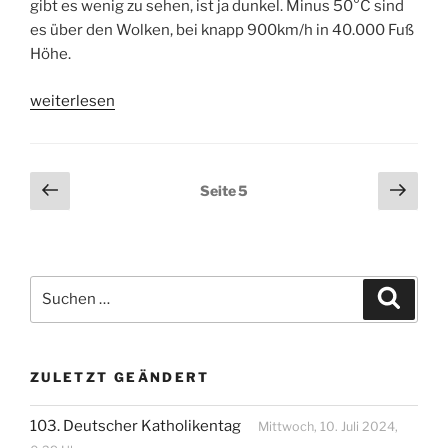
gibt es wenig zu sehen, ist ja dunkel. Minus 50°C sind
es über den Wolken, bei knapp 900km/h in 40.000 Fuß
Höhe.
„Nachtflug
weiterlesen
nach
Johannesburg“
Seitennummerierung
Vorherige
Näch
Seite
5
Seite
Seit
der
Beiträge
Suchen
Suche
nach:
ZULETZT GEÄNDERT
103. Deutscher Katholikentag
Mittwoch, 10. Juli 2024,