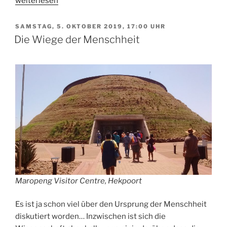
weiterlesen
Western
Diocese
VERÖFFENTLICHT
SAMSTAG, 5. OKTOBER 2019, 17:00 UHR
AM
Music
Die Wiege der Menschheit
Festival“
Maropeng Visitor Centre, Hekpoort
Es ist ja schon viel über den Ursprung der Menschheit
diskutiert worden… Inzwischen ist sich die